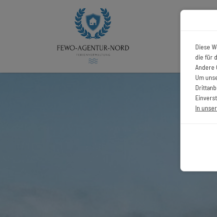
Diese W
die für
Andere 
Um unse
Drittan
Einverst
In unse