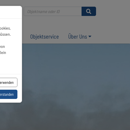
DE
ookies,
müssen.
orpommern
Objektservice
Über Uns
von
Dein
verwenden
verstanden